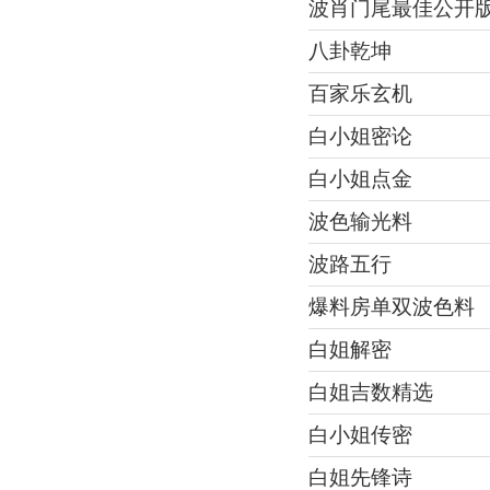
波肖门尾最佳公开
八卦乾坤
百家乐玄机
白小姐密论
白小姐点金
波色输光料
波路五行
爆料房单双波色料
白姐解密
白姐吉数精选
白小姐传密
白姐先锋诗