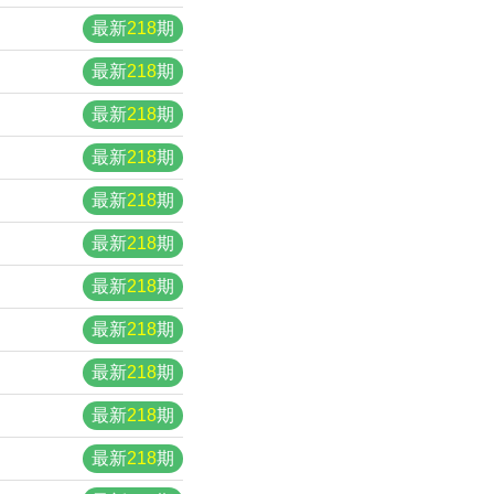
最新
218
期
最新
218
期
最新
218
期
最新
218
期
最新
218
期
最新
218
期
最新
218
期
最新
218
期
最新
218
期
最新
218
期
最新
218
期