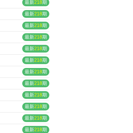
最新
218
期
最新
218
期
最新
218
期
最新
218
期
最新
218
期
最新
218
期
最新
218
期
最新
218
期
最新
218
期
最新
218
期
最新
218
期
最新
218
期