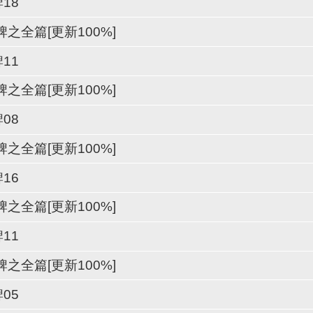
18
牌之全篇[更新100%]
11
牌之全篇[更新100%]
08
牌之全篇[更新100%]
16
牌之全篇[更新100%]
11
牌之全篇[更新100%]
05