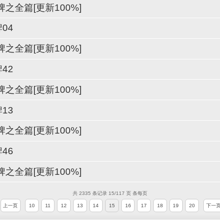
牌之全篇[更新100%]
04
牌之全篇[更新100%]
42
牌之全篇[更新100%]
13
牌之全篇[更新100%]
46
牌之全篇[更新100%]
共 2335 条记录 15/117 页 条每页
上一页
10
11
12
13
14
15
16
17
18
19
20
下一