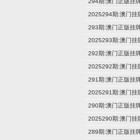
294期:澳门正版挂牌
2025294期:澳门挂
293期:澳门正版挂牌
2025293期:澳门挂
292期:澳门正版挂牌
2025292期:澳门挂
291期:澳门正版挂牌
2025291期:澳门挂
290期:澳门正版挂牌
2025290期:澳门挂
289期:澳门正版挂牌