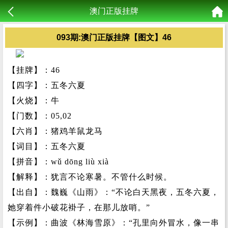
澳门正版挂牌
093期:澳门正版挂牌【图文】46
【挂牌】：46
【四字】：五冬六夏
【火烧】：牛
【门数】：05,02
【六肖】：猪鸡羊鼠龙马
【词目】：五冬六夏
【拼音】：wǔ dōng liù xià
【解释】：犹言不论寒暑。不管什么时候。
【出自】：魏巍《山雨》：“不论白天黑夜，五冬六夏，
她穿着件小破花褂子，在那儿放哨。”
【示例】：曲波《林海雪原》：“孔里向外冒水，像一串