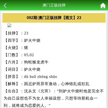
澳门正版挂牌
092期:澳门正版挂牌【图文】23
【挂牌】：23
【四字】：妒火中烧
【火烧】：猪
【门数】：05,02
【六肖】：狗蛇猴龙虎牛
【词目】：妒火中烧
【拼音】：dù huǒ zhōng shāo
【解释】：因忌妒而异常激动，心神错乱或狂乱
【出自】：沈从文《元宵》：“到妒火中烧时他是完全不
为自己设想也不为女人幸福设想，只想等待那机会一
到，就将成为恋爱的人。”