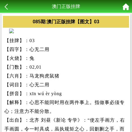
澳门正版挂牌
085期:澳门正版挂牌【图文】03
【挂牌】：03
【四字】：心无二用
【火烧】：兔
【门数】：02,01
【六肖】：马龙狗虎鼠猪
【词目】：心无二用
【拼音】：xīn wú èr yòng
【解释】：心思不能同时用在两件事上。指做事必须专
心；注意力不能分散。
【出自】：北齐 刘昼《新论 专学》：“使左手画方，右
手画圆，令一时具成，虽执规矩之心，回剟劂之手，而