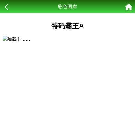
彩色图库
特码霸王A