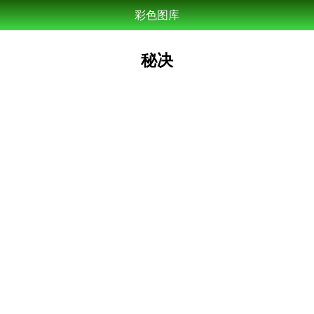
彩色图库
秘决