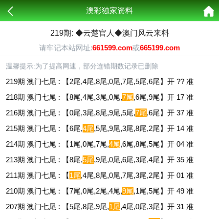
澳彩独家资料
219期: ◆云楚官人◆澳门风云来料
请牢记本站网址:
661599.com
或
665199.com
温馨提示:为了提高网速，部分连错期数记录已删除
219期 澳门七尾 : 【2尾,4尾,8尾,0尾,7尾,5尾,6尾】开 ?? 准
218期 澳门七尾 : 【8尾,4尾,3尾,0尾,
7尾
,6尾,9尾】开 17 准
216期 澳门七尾 : 【0尾,3尾,8尾,9尾,5尾,
7尾
,6尾】开 37 准
215期 澳门七尾 : 【6尾,
4尾
,5尾,9尾,3尾,8尾,2尾】开 14 准
214期 澳门七尾 : 【1尾,0尾,7尾,
4尾
,6尾,8尾,5尾】开 04 准
213期 澳门七尾 : 【8尾,
5尾
,9尾,0尾,6尾,3尾,4尾】开 35 准
211期 澳门七尾 : 【
1尾
,4尾,8尾,0尾,7尾,3尾,2尾】开 01 准
210期 澳门七尾 : 【7尾,0尾,2尾,4尾,
9尾
,1尾,5尾】开 49 准
207期 澳门七尾 : 【5尾,8尾,9尾,
1尾
,4尾,0尾,3尾】开 31 准