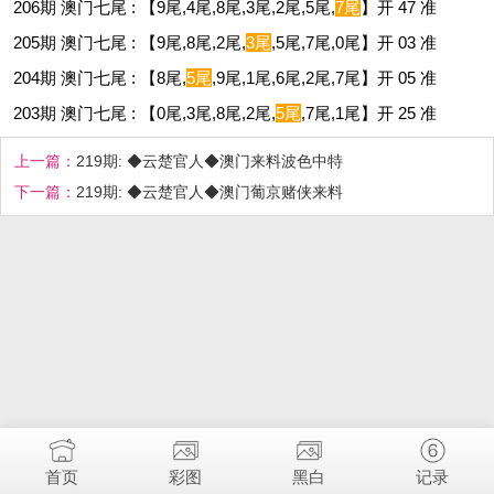
206期 澳门七尾 : 【9尾,4尾,8尾,3尾,2尾,5尾,
7尾
】开 47 准
205期 澳门七尾 : 【9尾,8尾,2尾,
3尾
,5尾,7尾,0尾】开 03 准
204期 澳门七尾 : 【8尾,
5尾
,9尾,1尾,6尾,2尾,7尾】开 05 准
203期 澳门七尾 : 【0尾,3尾,8尾,2尾,
5尾
,7尾,1尾】开 25 准
上一篇：
219期: ◆云楚官人◆澳门来料波色中特
下一篇：
219期: ◆云楚官人◆澳门葡京赌侠来料
首页
彩图
黑白
记录